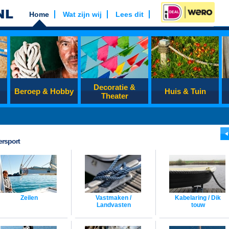
Home
Wat zijn wij
Lees dit
Decoratie &
Beroep & Hobby
Huis & Tuin
Theater
ersport
Zeilen
Vastmaken /
Kabelaring / Dik
Landvasten
touw