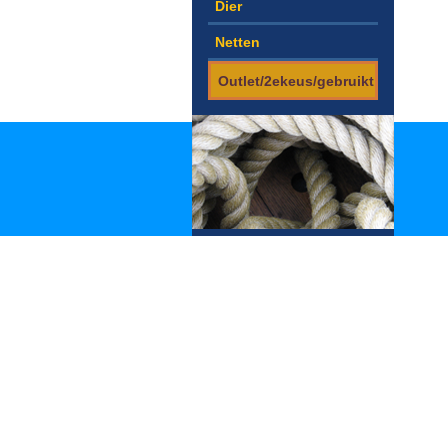
Dier
Netten
Outlet/2ekeus/gebruikt