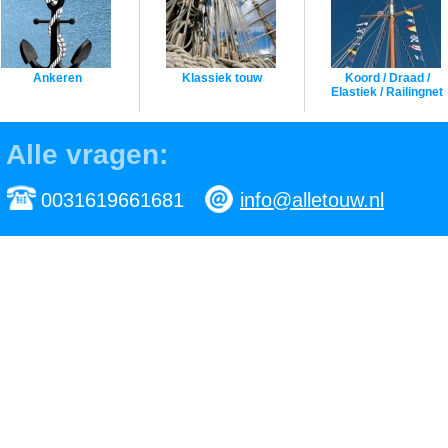
Ankeren
Klassiek touw
Koord / Draad /
Elastiek / Railingnet
Alle vragen:
0031619661681
info@alletouw.nl