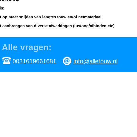
ls:
et op maat snijden van lengtes touw en/of netmateriaal.
et aanbrengen van diverse afwerkingen (lus/oog/afbinden etc)
et specifiek op maat maken van diverse producten (bijv touwtrektouwen,
eplijnen, klimtouwen etc).
Alle vragen:
0031619661681
info@alletouw.nl
gewoon Nederlands:
ducten hoeven niet door Alletouw worden teruggenomen. Dit omdat de
ducten volgens uw wensen zijn gemaakt (zgn maatwerk).
 is daarom belangrijk dat u met aandacht en goed doordacht een bestell
tst.
Eerst contact (telefoon/email) maken met Alletouw is geen probleem
ken met u mee en proberen een goed advies te geven.
nooit
elangrijke
tip
is om de
touwdiameter
te
schatten
/gokken
. De juiste
jgt u door de
omtrek strak
te
meten
. Deze maat
delen door 3,14
geeft de j