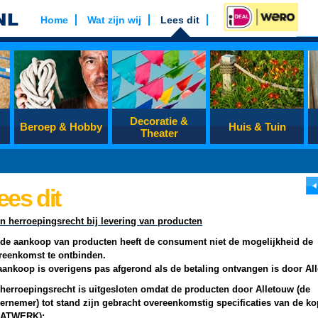
Home
Wat zijn wij
Lees dit
Decoratie &
Beroep & Hobby
Huis & Tuin
Theater
ees dit
n herroepingsrecht bij levering van producten
de aankoop van producten heeft de consument niet de mogelijkheid de
reenkomst te ontbinden.
aankoop is overigens pas afgerond als de betaling ontvangen is door Al
 herroepingsrecht is uitgesloten omdat de producten door Alletouw (de
ernemer) tot stand zijn gebracht overeenkomstig specificaties van de ko
ATWERK);