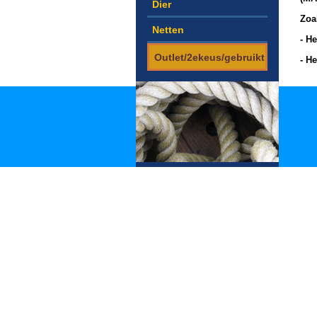
Dier
Zoa
Netten
- H
Outlet/2ekeus/gebruikt
- H
- H
sle
In 
Pro
pro
Het
plaa
den
1 b
kri