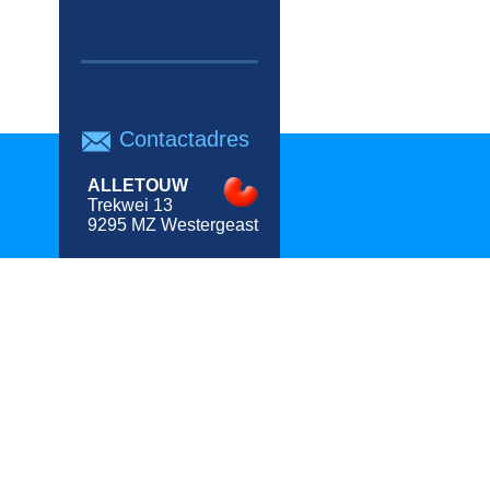
Contactadres
ALLETOUW
Trekwei 13
9295 MZ Westergeast
ing
. Wij
 dikte
uiste