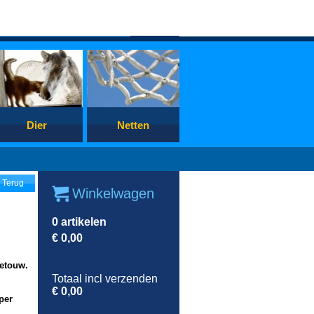
Dier
Netten
Terug
Winkelwagen
0
artikelen
€
0,00
letouw.
Totaal incl verzenden
€
0,00
per