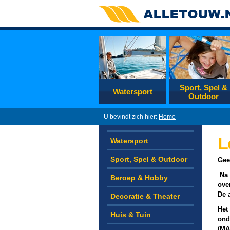
Sport, Spel &
Watersport
Outdoor
U bevindt zich hier:
Home
L
Watersport
Sport, Spel & Outdoor
Gee
Na 
Beroep & Hobby
ove
De 
Decoratie & Theater
Het
Huis & Tuin
ond
(MA