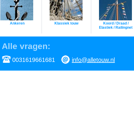
Ankeren
Klassiek touw
Koord / Draad /
Elastiek / Railingnet
Alle vragen:
0031619661681
info@alletouw.nl