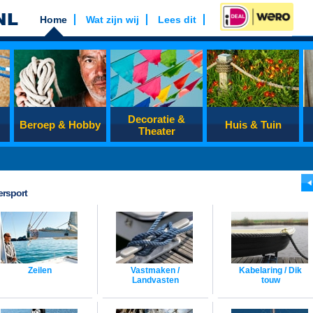
Home
Wat zijn wij
Lees dit
Decoratie &
Beroep & Hobby
Huis & Tuin
Theater
ersport
Zeilen
Vastmaken /
Kabelaring / Dik
Landvasten
touw