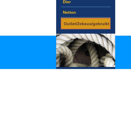
Dier
Netten
Outlet/2ekeus/gebruikt