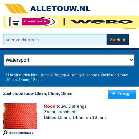
Lees dit
U bevindt zich hier:
Home
>
Beroep & Hobby
>
Hobby
> Zacht rood touw
10mm, 14mm, 18mm
Zacht rood touw 10mm, 14mm, 18mm
Terug
Rood
touw, 3 strengs
Zacht, kunststof
Diktes 10mm, 14mm en 18 mm
Extra informatie